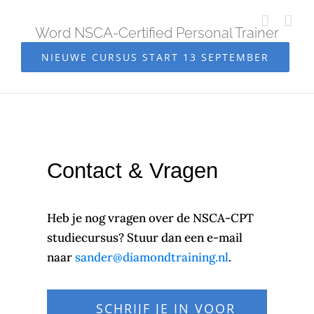
Ga
naar
Word NSCA-Certified Personal Trainer
inhoud
NIEUWE CURSUS START 13 SEPTEMBER
Contact & Vragen
Heb je nog vragen over de NSCA-CPT
studiecursus? Stuur dan een e-mail
naar
sander@diamondtraining.nl
.
SCHRIJF JE IN VOOR