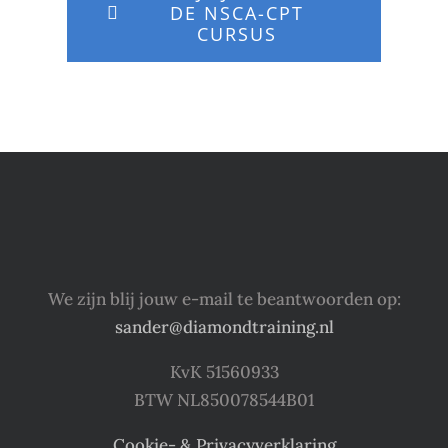
DE NSCA-CPT
CURSUS
We zijn blij jouw e-mail te beantwoorden op:
sander@diamondtraining.nl
KvK 51560933
BTW NL850078544B01
Cookie- & Privacyverklaring