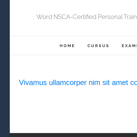
Ga
naar
Word NSCA-Certified Personal Train
inhoud
HOME
CURSUS
EXAM
Vivamus ullamcorper nim sit amet con